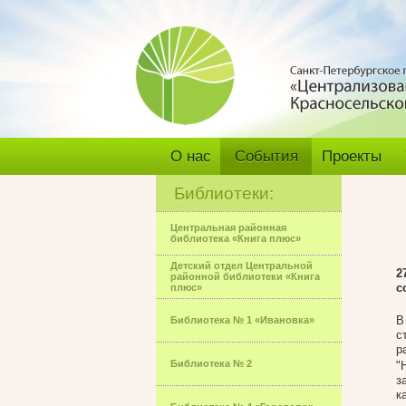
О нас
События
Проекты
Библиотеки:
Центральная районная
библиотека «Книга плюс»
Детский отдел Центральной
2
районной библиотеки «Книга
с
плюс»
В
Библиотека № 1 «Ивановка»
с
р
Библиотека № 2
"
з
к