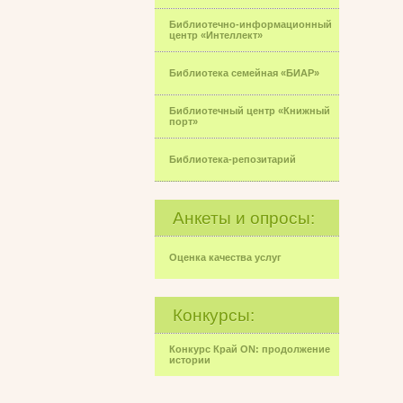
Библиотечно-информационный
центр «Интеллект»
Библиотека семейная «БИАР»
Библиотечный центр «Книжный
порт»
Библиотека-репозитарий
Анкеты и опросы:
Оценка качества услуг
Конкурсы:
Конкурс Край ON: продолжение
истории