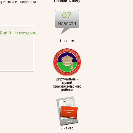
Продлить книгу
оригами и получили
07
Новости
Виртуальный
музей
Красносельского
района
ЛитРес