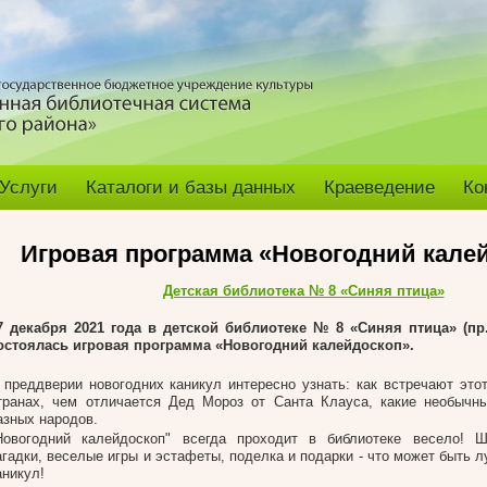
Услуги
Каталоги и базы данных
Краеведение
Ко
Игровая программа «Новогодний кале
Детская библиотека № 8 «Синяя птица»
7 декабря 2021 года в детской библиотеке № 8 «Синяя птица» (пр.
остоялась игровая программа «Новогодний калейдоскоп».
 преддверии новогодних каникул интересно узнать: как встречают этот
транах, чем отличается Дед Мороз от Санта Клауса, какие необычн
азных народов.
Новогодний калейдоскоп" всегда проходит в библиотеке весело! Ш
агадки, веселые игры и эстафеты, поделка и подарки - что может быть 
аникул!