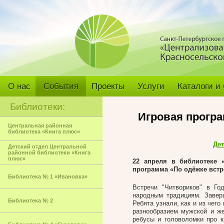
О нас
События
Проекты
Услуги
Каталоги и
Библиотеки:
Игровая програ
Центральная районная
библиотека «Книга плюс»
Дет
Детский отдел Центральной
районной библиотеки «Книга
плюс»
22 апреля в библиотеке «
программа «По одёжке встр
Библиотека № 1 «Ивановка»
Встречи "Читвориков" в Го
народным традициям. Завер
Библиотека № 2
Ребята узнали, как и из чего
разнообразием мужской и же
ребусы и головоломки про к