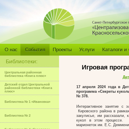
О нас
События
Проекты
Услуги
Каталоги и
Библиотеки:
Игровая прогр
Центральная районная
библиотека «Книга плюс»
Дет
Детский отдел Центральной
17 апреля 2024 года в Де
районной библиотеки «Книга
программа «Секреты куколь
плюс»
№ 378.
Библиотека № 1 «Ивановка»
Интерактивное занятие с 
Кировского района в рамках
закулисье, им рассказали, 
Библиотека № 2
кукол в этом процессе. Ш
марионеток им. Е.С. Деммени