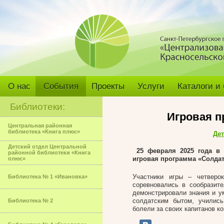
О нас
События
Проекты
Услуги
Каталоги и
Библиотеки:
Игровая п
Центральная районная
библиотека «Книга плюс»
Дет
Детский отдел Центральной
25 февраля 2025 года в 
районной библиотеки «Книга
игровая программа «Солдат
плюс»
Участники игры – четвер
Библиотека № 1 «Ивановка»
соревновались в сообразите
демонстрировали знания и у
солдатским бытом, учились
Библиотека № 2
болели за своих капитанов к