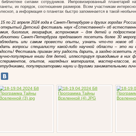
 библиотеке силами сотрудников. Импровизированный планетарий на
ланеты, их порядок, соотношение размеров. Всем участникам интересно
елескоп, а информация о планетах быстро запоминается в такой необычн
 15 по 21 апреля 2024 года в Санкт-Петербурге и других городах Росс
I открытый Детский фестиваль наук «Естественно!» об естественны
имия, биология, география, астрономия – для детей и подростко
иблиотеки Санкт-Петербурга предлагают посетить более 30 мероп
аблюдать или самим провести опыты, узнать что-то новое об 
адать вопросы специалисту какой-либо научной области – это ни 
адость! Фестиваль призван эту радость дарить, а заодно осветить 
аучно-популярные книги для детей, иллюстрируя приводимые в них 
кспериментов, опытов, наглядных материалов, мастер-классов, 
отрудниками, популяризаторами науки и другими занимательными лич