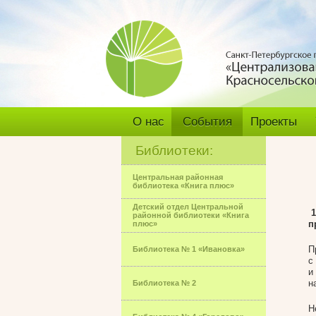
О нас
События
Проекты
Библиотеки:
Центральная районная
библиотека «Книга плюс»
Детский отдел Центральной
1
районной библиотеки «Книга
п
плюс»
П
Библиотека № 1 «Ивановка»
с
и
н
Библиотека № 2
Н