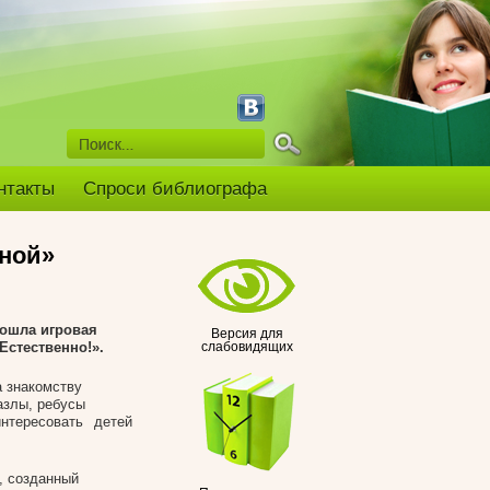
нтакты
Спроси библиографа
ной»
рошла игровая
Версия для
«Естественно!».
слабовидящих
 знакомству
азлы, ребусы
нтересовать детей
, созданный