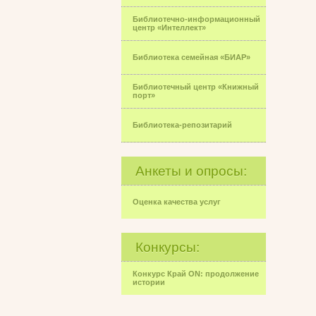
Библиотечно-информационный
центр «Интеллект»
Библиотека семейная «БИАР»
Библиотечный центр «Книжный
порт»
Библиотека-репозитарий
Анкеты и опросы:
Оценка качества услуг
Конкурсы:
Конкурс Край ON: продолжение
истории