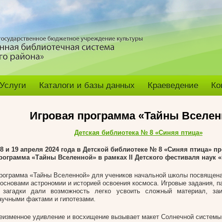
Услуги
Каталоги и базы данных
Краеведение
Ко
Игровая программа «Тайны Вселен
Детская библиотека № 8 «Синяя птица»
8 и 19 апреля 2024 года в Детской библиотеке № 8 «Синяя птица» п
рограмма «Тайны Вселенной» в рамках
II Детского фестиваля наук 
рограмма «Тайны Вселенной» для учеников начальной школы посвящена
 основами астрономии и историей освоения космоса. Игровые задания, п
 загадки дали возможность легко усвоить сложный материал, заи
аучными фактами и гипотезами.
еизменное удивление и восхищение вызывает макет Солнечной системы