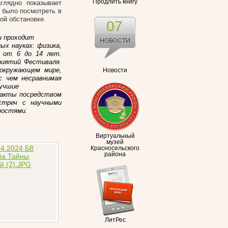
Продлить книгу
глядно показывает
 было посмотреть в
ой обстановке.
07
ии проходит
х науках: физика,
в от 6 до 14 лет.
риятий Фестиваля.
окружающем мире,
Новости
с чем несравнимая
лучшие
факты посредством
встреч с научными
ностями.
Виртуальный
музей
Красносельского
района
ЛитРес