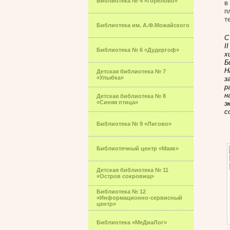
Библиотека № 4 «Горелово»
в
п
т
Библиотека им. А.Ф.Можайского
С
I
Библиотека № 6 «Дудергоф»
х
Б
Н
Детская библиотека № 7
«Улыбка»
з
р
н
Детская библиотека № 8
«Синяя птица»
э
с
Библиотека № 9 «Лигово»
Библиотечный центр «Маяк»
Детская библиотека № 11
«Остров сокровищ»
Библиотека № 12
«Информационно-сервисный
центр»
Библиотека «МеДиаЛог»