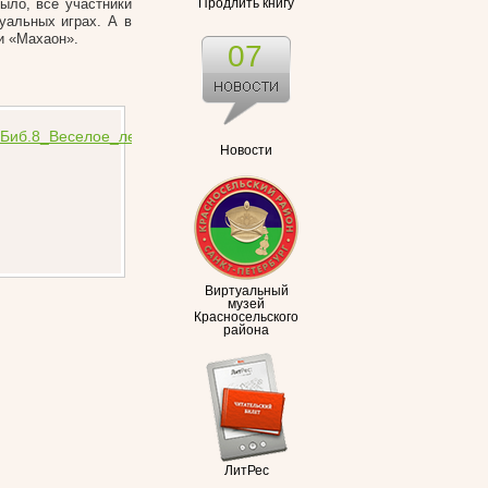
ыло, все участники
Продлить книгу
уальных играх. А в
и «Махаон».
07
Новости
Виртуальный
музей
Красносельского
района
ЛитРес