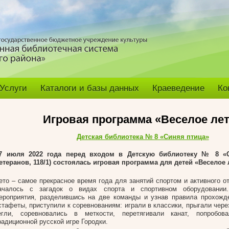
Услуги
Каталоги и базы данных
Краеведение
Ко
Игровая программа «Веселое ле
Детская библиотека № 8 «Синяя птица»
7 июля 2022 года перед входом в Детскую библиотеку № 8 «С
етеранов, 118/1) состоялась игровая программа для детей «Веселое 
ето – самое прекрасное время года для занятий спортом и активного о
ачалось с загадок о видах спорта и спортивном оборудовании.
ероприятия, разделившись на две команды и узнав правила прохожд
стафеты, приступили к соревнованиям: играли в классики, прыгали чере
егли, соревновались в меткости, перетягивали канат, попробо
радиционной русской игре Городки.