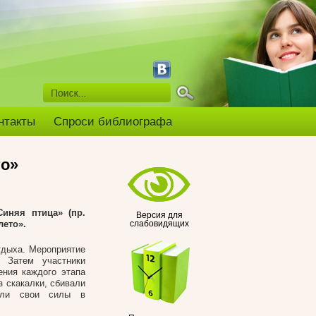
нтакты
Спроси библиографа
то»
иняя птица» (пр.
Версия для
лето».
слабовидящих
тдыха. Мероприятие
 Затем участники
ения каждого этапа
з скакалки, сбивали
вали свои силы в