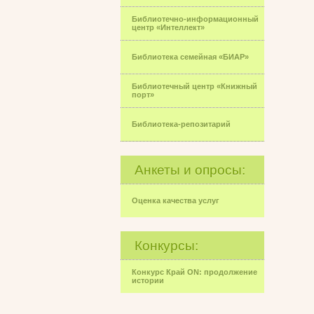
Библиотечно-информационный
центр «Интеллект»
Библиотека семейная «БИАР»
Библиотечный центр «Книжный
порт»
Библиотека-репозитарий
Анкеты и опросы:
Оценка качества услуг
Конкурсы:
Конкурс Край ON: продолжение
истории