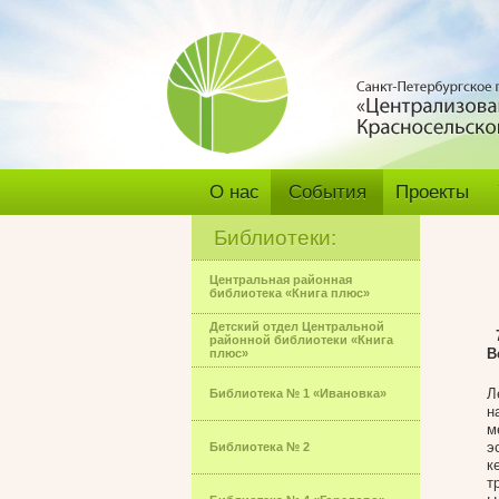
О нас
События
Проекты
Библиотеки:
Центральная районная
библиотека «Книга плюс»
Детский отдел Центральной
районной библиотеки «Книга
В
плюс»
Л
Библиотека № 1 «Ивановка»
н
м
э
Библиотека № 2
к
т