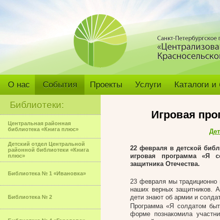
О нас
События
Проекты
Услуги
Каталоги и
Библиотеки:
Игровая про
Центральная районная
библиотека «Книга плюс»
Дет
Детский отдел Центральной
22 февраля в детской библ
районной библиотеки «Книга
игровая программа «Я с
плюс»
защитника Отечества.
Библиотека № 1 «Ивановка»
23 февраля мы традиционно 
наших верных защитников. А
дети знают об армии и солда
Библиотека № 2
Программа «Я солдатом быт
форме познакомила участн