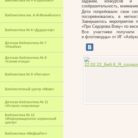
Библиотека № 4 «Горелово»
заданий, конкурсов и э
сообразительность, внимание
Дети попробовали свои сил
Библиотека им. А.Ф.Можайского
посоревновались в меткос
Завершилось мероприятие 
«Про Сидорова Вову» по вес
Библиотека № 6 «Дудергоф»
Все участники получили 
и флотоводцы» от ИГ «Азбука
Детская библиотека № 7
«Улыбка»
Детская библиотека № 8
«Синяя птица»
Библиотека № 9 «Лигово»
Библиотечный центр «Маяк»
Детская библиотека № 11
«Остров сокровищ»
Библиотека № 12
«Информационно-сервисный
центр»
Библиотека «МеДиаЛог»