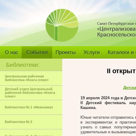
О нас
События
Проекты
Услуги
Каталоги и
Библиотеки:
II откры
Центральная районная
библиотека «Книга плюс»
Детск
Детский отдел Центральной
районной библиотеки «Книга
плюс»
19 апреля 2024 года в Дет
II Детский фестиваль на
Библиотека № 1 «Ивановка»
Кашина.
Юные читатели отправились в
Библиотека № 2
в экспериментах и практич
узнать о самых популярных
удивительные и вызывающие в