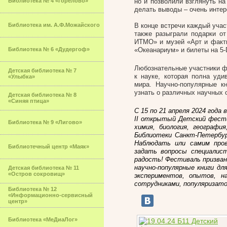
Библиотека № 4 «Горелово»
но и позволили взглянуть н
делать выводы – очень инте
Библиотека им. А.Ф.Можайского
В конце встречи каждый учас
также разыграли подарки от
ИТМО» и музей «Арт и факты
Библиотека № 6 «Дудергоф»
«Океанариум» и билеты на 5-
Любознательные участники ф
Детская библиотека № 7
к науке, которая полна уд
«Улыбка»
мира. Научно-популярные к
узнать о различных научных о
Детская библиотека № 8
«Синяя птица»
С 15 по 21 апреля 2024 года
II открытый Детский фести
Библиотека № 9 «Лигово»
химия, биология, географ
Библиотеки Санкт-Петербу
Наблюдать или самим про
Библиотечный центр «Маяк»
задать вопросы специалист
радость! Фестиваль призван
научно-популярные книги д
Детская библиотека № 11
«Остров сокровищ»
экспериментов, опытов, н
сотрудниками, популяризато
Библиотека № 12
«Информационно-сервисный
центр»
Библиотека «МеДиаЛог»