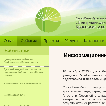
О нас
События
Проекты
Услуги
Каталоги и
Библиотеки:
Информационный
Центральная районная
библиотека «Книга плюс»
Детский отдел Центральной
18 октября 2023 года в б
районной библиотеки «Книга
учащихся 5 «Е» класса
плюс»
подготовила и провела инф
Библиотека № 1 «Ивановка»
Санкт-Петербург — город в
архитектуры, сады, парки, ре
Библиотека № 2
А есть в Северной столиц
интерес и смотрятся прос
популярность их растёт ещё 