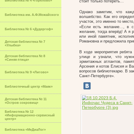
Библиотека № 4 «Горелово»
стоит только потереть…
Однако заметим, что каж
Библиотека им. А.Ф.Можайского
волшебство. Как его опреде
участок, это именно то место
«Если есть желание…, в с
Библиотека № 6 «Дудергоф»
желание, тогда вперёд! А я 
или иной памятник, исполн
Романовна и предложила прин
Детская библиотека № 7
«Улыбка»
В ходе мероприятия ребята
Детская библиотека № 8
улице и узнали, что нужн
«Синяя птица»
эрмитажных атлантов, памя
Арсения и котов Елисея и Ва
вопросов библиотекарю. В з
Библиотека № 9 «Лигово»
Санкт-Петербурге».
Библиотечный центр «Маяк»
Детская библиотека № 11
«Остров сокровищ»
Библиотека № 12
«Информационно-сервисный
центр»
Библиотека «МеДиаЛог»