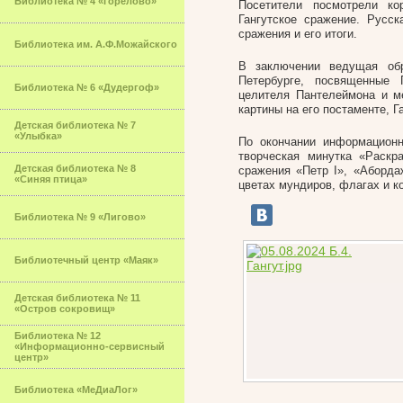
Библиотека № 4 «Горелово»
Посетители посмотрели ко
Гангутское сражение. Русс
сражения и его итоги.
Библиотека им. А.Ф.Можайского
В заключении ведущая об
Петербурге, посвященные 
Библиотека № 6 «Дудергоф»
целителя Пантелеймона и м
картины на его постаменте, 
Детская библиотека № 7
«Улыбка»
По окончании информацион
творческая минутка «Раскра
Детская библиотека № 8
сражения «Петр I», «Аборд
«Синяя птица»
цветах мундиров, флагах и к
Библиотека № 9 «Лигово»
Библиотечный центр «Маяк»
Детская библиотека № 11
«Остров сокровищ»
Библиотека № 12
«Информационно-сервисный
центр»
Библиотека «МеДиаЛог»