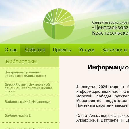
О нас
События
Проекты
Услуги
Каталоги и
Библиотеки:
Информацион
Центральная районная
библиотека «Книга плюс»
Детский отдел Центральной
4 августа 2024 года в 
районной библиотеки «Книга
информационный час «Гангу
плюс»
морской победы русск
М
ероприятие подготовил
Библиотека № 1 «Ивановка»
Почетный работник высшег
Ольга Александровна расск
Библиотека № 2
Апраксине, Г. Ваттранге, Н. 