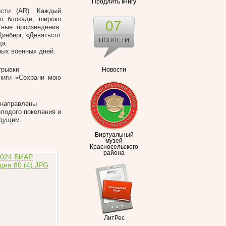
Продлить книгу
ости (AR). Каждый
о блокаде, широко
07
тные произведения:
инберг, «Девятьсот
да:
ных военных дней.
трывки
Новости
ниги «Сохрани мою
 направлены
олодого поколения и
удущим.
Виртуальный
музей
Красносельского
района
ЛитРес