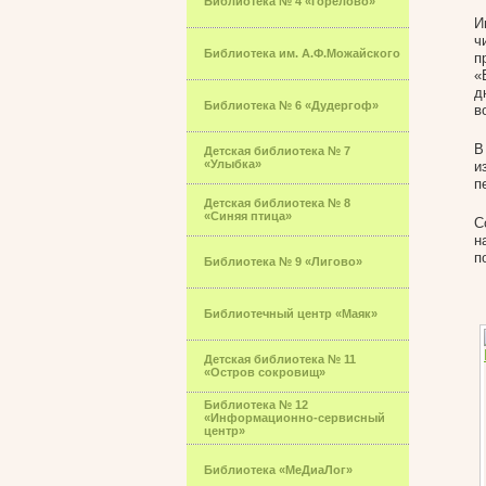
Библиотека № 4 «Горелово»
И
ч
Библиотека им. А.Ф.Можайского
п
«
д
Библиотека № 6 «Дудергоф»
в
В
Детская библиотека № 7
«Улыбка»
и
п
Детская библиотека № 8
«Синяя птица»
С
н
п
Библиотека № 9 «Лигово»
Библиотечный центр «Маяк»
Детская библиотека № 11
«Остров сокровищ»
Библиотека № 12
«Информационно-сервисный
центр»
Библиотека «МеДиаЛог»