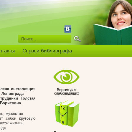
нтакты
Спроси библиографа
лена инсталляция
Версия для
 Ленинграда
слабовидящих
трудники Толстая
 Борисовна.
ть, мужество
ет собой круговую
еток жизни»,
ад».