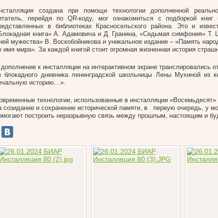
нсталляция создана при помощи технологии дополненной реальн
итатель, перейдя по QR-коду, мог ознакомиться с подборкой книг 
редставленных в библиотеках Красносельского района. Это и извес
Блокадная книга» А. Адамовича и Д. Гранина, «Седьмая симфония» Т. Ц
ней мужества» В. Воскобойникова и уникальное издание – «Память наро
о имя мира». За каждой книгой стоит огромная жизненная история страш
 дополнение к инсталляции на интерактивном экране транслировались о
з блокадного дневника ленинградской школьницы Лены Мухиной из к
ечальную историю…».
овременные технологии, использованные в инсталляции «Восемьдесят»
а созидание и сохранение исторической памяти, в первую очередь, у м
омогают построить неразрывную связь между прошлым, настоящим и б