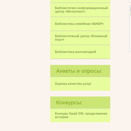
Библиотечно-информационный
центр «Интеллект»
Библиотека семейная «БИАР»
Библиотечный центр «Книжный
порт»
Библиотека-репозитарий
Анкеты и опросы:
Оценка качества услуг
Конкурсы:
Конкурс Край ON: продолжение
истории