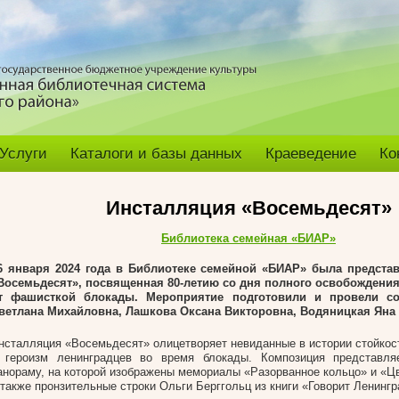
Услуги
Каталоги и базы данных
Краеведение
Ко
Инсталляция «Восемьдесят»
Библиотека семейная «БИАР»
6 января 2024 года в Библиотеке семейной «БИАР»
была представ
Восемьдесят», посвященная 80-летию со дня полного освобождения
т фашисткой блокады. Мероприятие подготовили и провели со
ветлана Михайловна, Лашкова Оксана Викторовна, Водяницкая Яна
нсталляция «Восемьдесят» олицетворяет невиданные в истории стойкос
 героизм ленинградцев во время блокады. Композиция представля
анораму, на которой изображены мемориалы «Разорванное кольцо» и «Цв
 также пронзительные строки Ольги Берггольц из книги «Говорит Ленингр