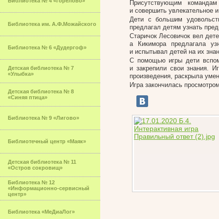
Библиотека № 4 «Горелово»
Присутствующим командам
и совершить увлекательное и
Дети с большим удовольст
Библиотека им. А.Ф.Можайского
предлагал детям узнать предм
Старичок Лесовичок вел дете
а Кикимора предлагала уз
Библиотека № 6 «Дудергоф»
и испытывал детей на их знан
С помощью игры дети вспом
и закрепили свои знания. И
Детская библиотека № 7
«Улыбка»
произведения, раскрыла умен
Игра закончилась просмотро
Детская библиотека № 8
«Синяя птица»
Библиотека № 9 «Лигово»
Библиотечный центр «Маяк»
Детская библиотека № 11
«Остров сокровищ»
Библиотека № 12
«Информационно-сервисный
центр»
Библиотека «МеДиаЛог»