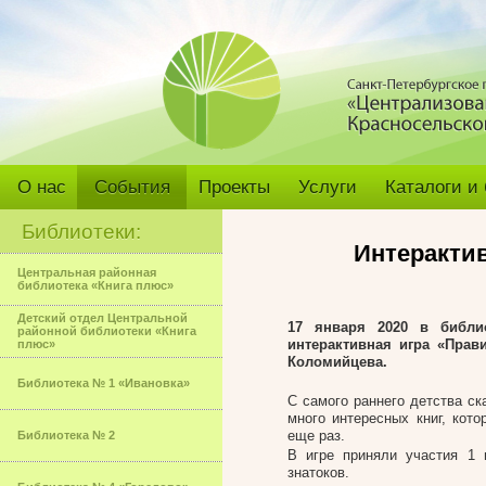
О нас
События
Проекты
Услуги
Каталоги и
Библиотеки:
Интеракти
Центральная районная
библиотека «Книга плюс»
Детский отдел Центральной
17 января 2020 в библи
районной библиотеки «Книга
интерактивная игра «Прав
плюс»
Коломийцева.
Библиотека № 1 «Ивановка»
С самого раннего детства ск
много интересных книг, кот
еще раз.
Библиотека № 2
В игре приняли участия 1
знатоков.