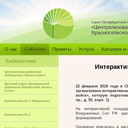
О нас
События
Проекты
Услуги
Каталоги и
Библиотеки:
Интеракти
Центральная районная
библиотека «Книга плюс»
Детский отдел Центральной
22 февраля 2018 года в 
районной библиотеки «Книга
организована интерактивна
плюс»
войск», которую подготов
пр., д. 92, корп. 1).
Библиотека № 1 «Ивановка»
На интерактивной площад
Вооруженных Сил РФ, крат
Библиотека № 2
формирований.
Органично вписалась в расс