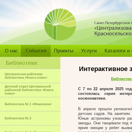
О нас
События
Проекты
Услуги
Каталоги и
Библиотеки:
Интерактивное 
Центральная районная
библиотека «Книга плюс»
Библиотек
Детский отдел Центральной
С 7 по 22 апреля 2025 г
районной библиотеки «Книга
состоялась серия интер
плюс»
космонавтики.
Библиотека № 1 «Ивановка»
В апреле прошли увлекател
детских садов. На занятиях
Юные астрономы узнали раз
Библиотека № 2
звезды. Они танцевали под 
яркие эмоции у ребят вызва