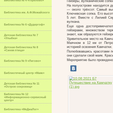
Библиотека № 4 «Горелово»
Гейзеры, вулканические сопки
На полуострове находится д
— около трёхсот. Самый вы
Библиотека им. А.Ф.Можайского
Ключевская сопка. Его высот
5 лет. Вместе с Лилией Се
вулкана.
Библиотека № 6 «Дудергоф»
Еще одна достопримечате
гейзерами, множеством тер
знают, как образуются гейзер
Детская библиотека № 7
«Улыбка»
Удивительное место на Камч
Маячном в 12 км от Петроп
историей освоения Камчатки.
Детская библиотека № 8
«Синяя птица»
Полюбовавшись красотами по
они сделали свой маяк. Крас
Мероприятие было проведено
Библиотека № 9 «Лигово»
Библиотечный центр «Маяк»
Детская библиотека № 11
«Остров сокровищ»
Библиотека № 12
«Информационно-сервисный
центр»
Библиотека «МеДиаЛог»