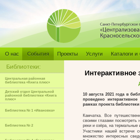
О нас
События
Проекты
Услуги
Каталоги и
Библиотеки:
Интерактивное 
Центральная районная
библиотека «Книга плюс»
Детский отдел Центральной
10 августа 2021 года в би
районной библиотеки «Книга
проведено интерактивное
плюс»
рамках проекта библиотеки
Библиотека № 1 «Ивановка»
Камчатка. Все путешествен
своими глазами посмотреть н
реки и озёра, на термальные 
Библиотека № 2
Участники нашей встречи с
множество интересных свед