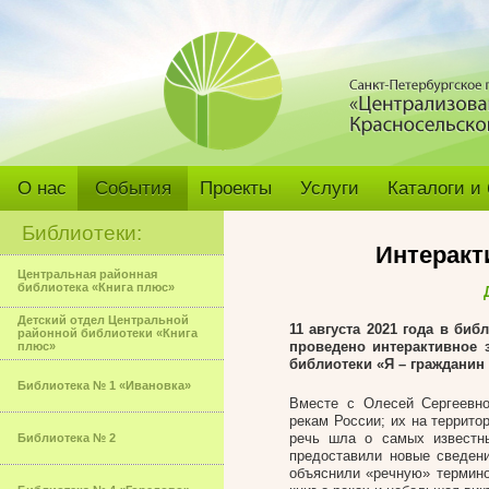
О нас
События
Проекты
Услуги
Каталоги и
Библиотеки:
Интеракт
Центральная районная
библиотека «Книга плюс»
Детский отдел Центральной
11 августа 2021 года в би
районной библиотеки «Книга
проведено интерактивное 
плюс»
библиотеки «Я – гражданин
Библиотека № 1 «Ивановка»
Вместе с Олесей Сергеевно
рекам России; их на террито
речь шла о самых известн
Библиотека № 2
предоставили новые сведени
объяснили «речную» термино