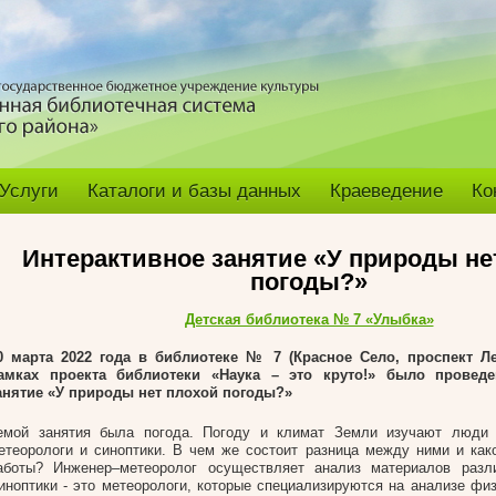
Услуги
Каталоги и базы данных
Краеведение
Ко
Интерактивное занятие «У природы не
погоды?»
Детская библиотека № 7 «Улыбка»
0 марта 2022 года в библиотеке № 7 (Красное Село, проспект Ле
амках проекта библиотеки «Наука – это круто!» было проведе
анятие «У природы нет плохой погоды?»
емой занятия была погода. Погоду и климат Земли изучают люди
етеорологи и синоптики. В чем же состоит разница между ними и как
аботы? Инженер–метеоролог осуществляет анализ материалов разл
иноптики - это метеорологи, которые специализируются на анализе физ