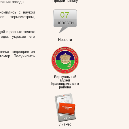
Продлить книгу
ояния погоды.
комились с наукой
07
ов: термометром,
ой в разных точках
годы, украсив его
Новости
тники мероприятия
гомер. Получились
Виртуальный
музей
Красносельского
района
ЛитРес