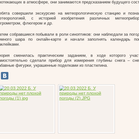
ротекающих в атмосфере, они занимаются предсказанием будущего сост
ебята совершили экскурсию на метеорологическую станцию и позна
етеорологией, с историей изобретения различных метеоприбор
игрометром, флюгером и др.
атем собравшиеся побывали в роли синоптиков: они наблюдали за погод
емного шара по онлайн-карте и начали заполнять календарь по
аклейками.
еория сменилась практическим заданием, в ходе которого учас
амостоятельно сделали прибор для измерения глубины снега – сне
абавные фигурки, украшенные поделками из пластилина.