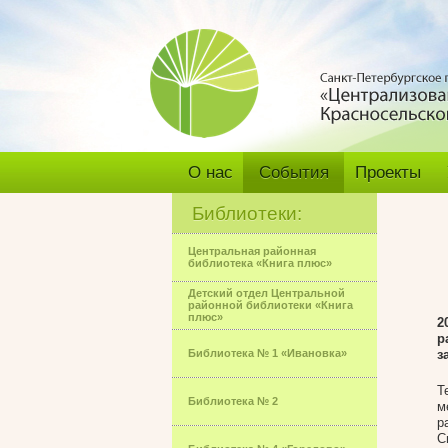
О нас
События
Проекты
Библиотеки:
Центральная районная
библиотека «Книга плюс»
Детский отдел Центральной
районной библиотеки «Книга
плюс»
2
р
Библиотека № 1 «Ивановка»
з
Т
Библиотека № 2
м
р
С