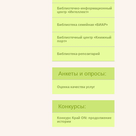
Библиотечно-информационный
центр «Интеллект»
Библиотека семейная «БИАР»
Библиотечный центр «Книжный
порт»
Библиотека-репозитарий
Анкеты и опросы:
Оценка качества услуг
Конкурсы:
Конкурс Край ON: продолжение
истории