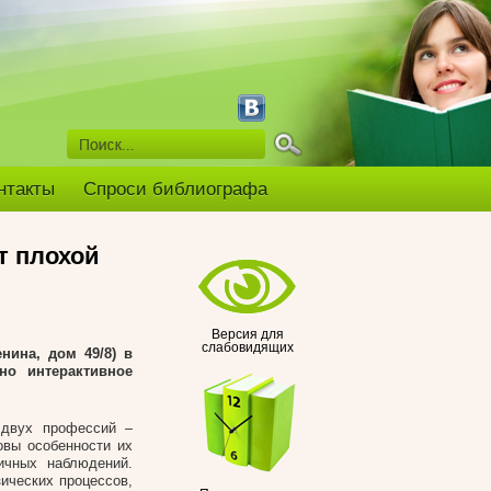
нтакты
Спроси библиографа
т плохой
Версия для
слабовидящих
нина, дом 49/8) в
но интерактивное
 двух профессий –
овы особенности их
ичных наблюдений.
ических процессов,