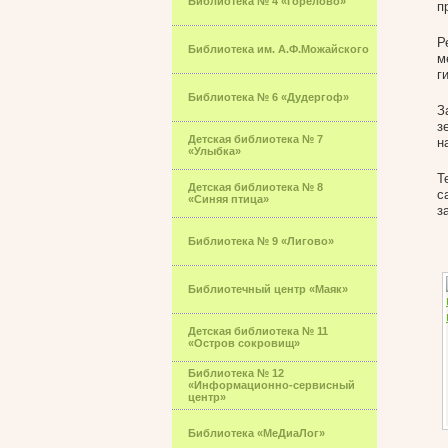
Библиотека № 4 «Горелово»
п
Р
Библиотека им. А.Ф.Можайского
м
г
Библиотека № 6 «Дудергоф»
З
з
Детская библиотека № 7
н
«Улыбка»
Т
Детская библиотека № 8
с
«Синяя птица»
з
Библиотека № 9 «Лигово»
Библиотечный центр «Маяк»
Детская библиотека № 11
«Остров сокровищ»
Библиотека № 12
«Информационно-сервисный
центр»
Библиотека «МеДиаЛог»