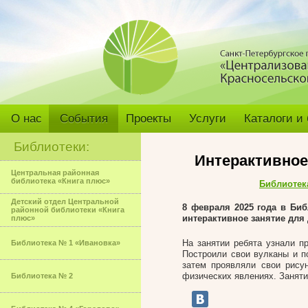
О нас
События
Проекты
Услуги
Каталоги и
Библиотеки:
Интерактивное
Центральная районная
библиотека «Книга плюс»
Библиотек
Детский отдел Центральной
8 февраля 2025 года в Б
районной библиотеки «Книга
интерактивное занятие для
плюс»
На занятии ребята узнали п
Библиотека № 1 «Ивановка»
Построили свои вулканы и п
затем проявляли свои рису
физических явлениях. Заняти
Библиотека № 2