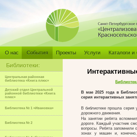
О нас
События
Проекты
Услуги
Каталоги и
Библиотеки:
Интерактивные
Центральная районная
библиотека «Книга плюс»
Библиотек
Детский отдел Центральной
В мае 2025 года в Библи
районной библиотеки «Книга
серия интерактивных занят
плюс»
В библиотеке прошла серия 
Библиотека № 1 «Ивановка»
дорожного движения.
На занятии ребята вспомни
Библиотека № 2
дороге. Каждый участник смо
вопросы. Ребята запомнили 
зонах у машин и, конечно