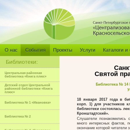
О нас
События
Проекты
Услуги
Каталоги и
Библиотеки:
Санк
Святой пр
Центральная районная
библиотека «Книга плюс»
Библиотека № 14
Детский отдел Центральной
районной библиотеки «Книга
у
плюс»
18 января 2017
года в би
Библиотека № 1 «Ивановка»
корп. 1) для участников к
библиотеки состоялась лек
Кронштадтский».
Библиотека № 2
Слушатели познакомились с
много интересных фактов, 
окончание которой читатели 