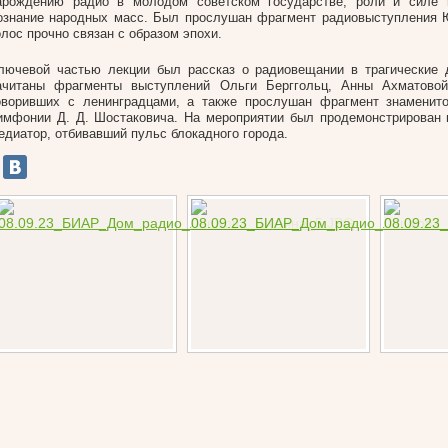
арождению радио в молодом советском государстве, роли и силе 
ознание народных масс. Был прослушан фрагмент радиовыступления 
олос прочно связан с образом эпохи.
лючевой частью лекции был рассказ о радиовещании в трагические 
ачитаны фрагменты выступлений Ольги Берггольц, Анны Ахматовой
оворивших с ленинградцами, а также прослушан фрагмент знаменито
имфонии Д. Д. Шостаковича. На мероприятии был продемонстрирован 
едиатор, отбивавший пульс блокадного города.