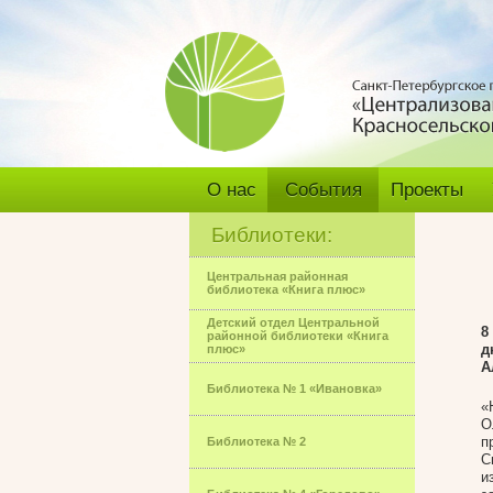
О нас
События
Проекты
Библиотеки:
Центральная районная
библиотека «Книга плюс»
Детский отдел Центральной
8
районной библиотеки «Книга
д
плюс»
А
Библиотека № 1 «Ивановка»
«
О
п
Библиотека № 2
С
и