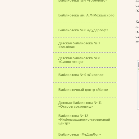
з
Библиотека № 4 «Горелово»
с
г
Библиотека им. А.Ф.Можайского
К
з
Библиотека № 6 «Дудергоф»
г
с
м
Детская библиотека № 7
«Улыбка»
Детская библиотека № 8
«Синяя птица»
Библиотека № 9 «Лигово»
Библиотечный центр «Маяк»
Детская библиотека № 11
«Остров сокровищ»
Библиотека № 12
«Информационно-сервисный
центр»
Библиотека «МеДиаЛог»