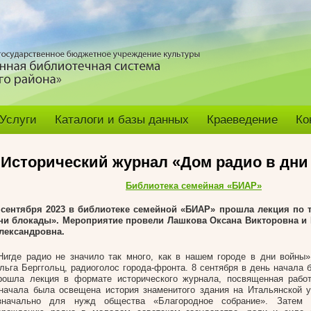
Услуги
Каталоги и базы данных
Краеведение
Ко
Исторический журнал «Дом радио в дни
Библиотека семейная «БИАР»
 сентября 2023 в библиотеке семейной «БИАР» прошла лекция по 
ни блокады». Мероприятие провели Лашкова Оксана Викторовна и
лександровна.
Нигде радио не значило так много, как в нашем городе в дни войны»
льга Берггольц, радиоголос города-фронта. 8 сентября в день начала 
рошла лекция в формате исторического журнала, посвященная работ
начала была освещена история знаменитого здания на Итальянской у
значально для нужд общества «Благородное собрание». Затем 