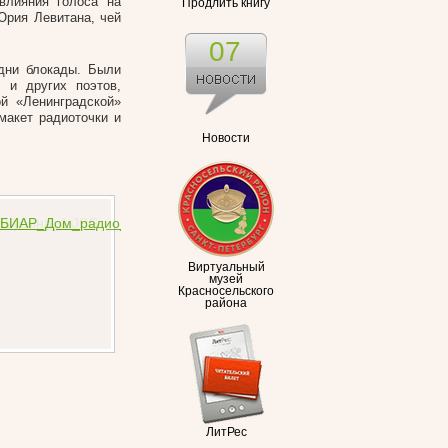
влияния голоса на
Продлить книгу
Юрия Левитана, чей
07
дни блокады. Были
 и других поэтов,
й «Ленинградской»
макет радиоточки и
Новости
Виртуальный
музей
Красносельского
района
ЛитРес