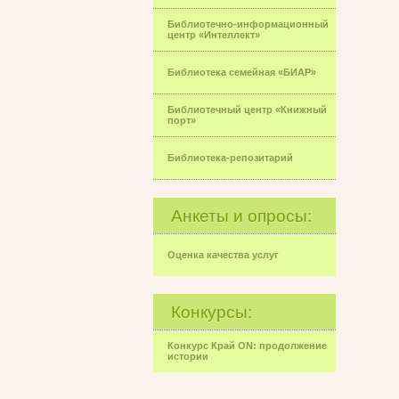
Библиотечно-информационный
центр «Интеллект»
Библиотека семейная «БИАР»
Библиотечный центр «Книжный
порт»
Библиотека-репозитарий
Анкеты и опросы:
Оценка качества услуг
Конкурсы:
Конкурс Край ON: продолжение
истории