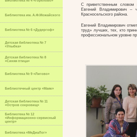
Библиотека № 4 «Горелово»
С приветственным словом 
Евгений Владимирович – ч
Красносельского района.
Библиотека им. А.Ф.Можайского
Евгений Владимирович отме
Библиотека № 6 «Дудергоф»
труд» лучших, тех, кто прин
профессиональном уровне пр
Детская библиотека № 7
«Улыбка»
Детская библиотека № 8
«Синяя птица»
Библиотека № 9 «Лигово»
Библиотечный центр «Маяк»
Детская библиотека № 11
«Остров сокровищ»
Библиотека № 12
«Информационно-сервисный
центр»
Библиотека «МеДиаЛог»