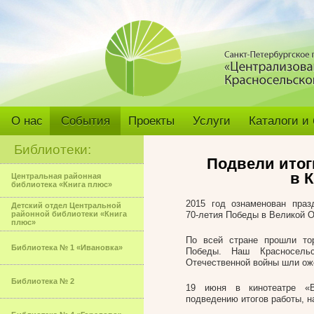
О нас
События
Проекты
Услуги
Каталоги и
Библиотеки:
Подвели итог
в 
Центральная районная
библиотека «Книга плюс»
2015 год ознаменован праз
Детский отдел Центральной
районной библиотеки «Книга
70-летия Победы в Великой О
плюс»
По всей стране прошли то
Библиотека № 1 «Ивановка»
Победы. Наш Красносельс
Отечественной войны шли ож
Библиотека № 2
19 июня в кинотеатре «В
подведению итогов работы, н