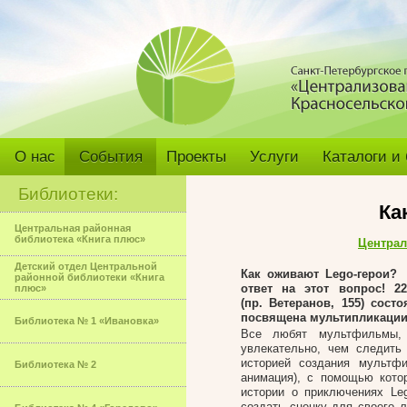
О нас
События
Проекты
Услуги
Каталоги и
Библиотеки:
Ка
Центральная районная
библиотека «Книга плюс»
Централ
Детский отдел Центральной
Как оживают Lego-герои?
районной библиотеки «Книга
ответ на этот вопрос! 2
плюс»
(пр. Ветеранов, 155) сос
посвящена мультипликации
Библиотека № 1 «Ивановка»
Все любят мультфильмы,
увлекательно, чем следить
историей создания мультфи
Библиотека № 2
анимация), с помощью кото
истории о приключениях Le
создать сценку для своего 