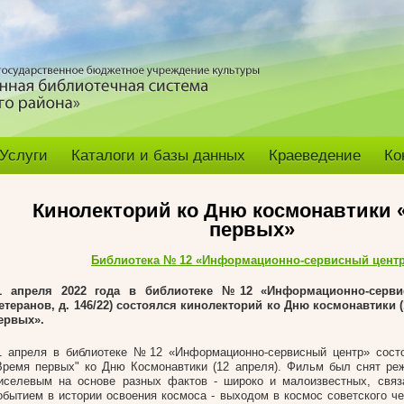
Услуги
Каталоги и базы данных
Краеведение
Ко
Кинолекторий ко Дню космонавтики 
первых»
Библиотека № 12 «Информационно-сервисный цент
1 апреля 2022 года
в библиотеке №12 «Информационно-сервис
етеранов, д. 146/22) состоялся кинолекторий ко Дню космонавтики 
ервых».
1 апреля в библиотеке №12 «Информационно-сервисный центр» состо
Время первых" ко Дню Космонавтики (12 апреля). Фильм был снят р
иселевым на основе разных фактов - широко и малоизвестных, связ
обытием в истории освоения космоса - выходом в космос советского че