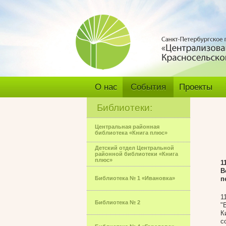
О нас
События
Проекты
Библиотеки:
Центральная районная
библиотека «Книга плюс»
Детский отдел Центральной
районной библиотеки «Книга
плюс»
1
В
Библиотека № 1 «Ивановка»
п
1
Библиотека № 2
"
К
с