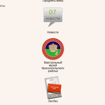
Продлить книгу
нты.
07
Новости
Виртуальный
музей
Красносельского
района
ЛитРес