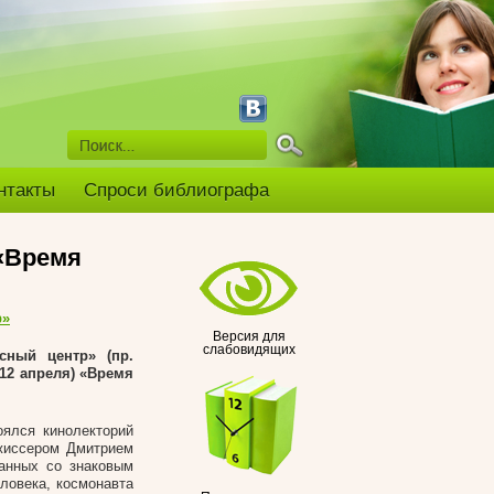
нтакты
Спроси библиографа
«Время
р»
Версия для
слабовидящих
ный центр» (пр.
(12 апреля) «Время
ялся кинолекторий
ежиссером Дмитрием
анных со знаковым
ловека, космонавта