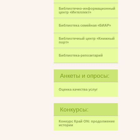
Библиотечно-информационный
центр «Интеллект»
Библиотека семейная «БИАР»
Библиотечный центр «Книжный
порт»
Библиотека-репозитарий
Анкеты и опросы:
Оценка качества услуг
Конкурсы:
Конкурс Край ON: продолжение
истории