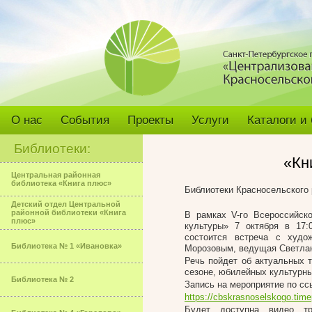
О нас
События
Проекты
Услуги
Каталоги и
Библиотеки:
«Кн
Центральная районная
библиотека «Книга плюс»
Библиотеки Красносельского
Детский отдел Центральной
районной библиотеки «Книга
В рамках V-го Всероссийск
плюс»
культуры» 7 октября в 17:
состоится встреча с худо
Библиотека № 1 «Ивановка»
Морозовым, ведущая Светла
Речь пойдет об актуальных т
сезоне, юбилейных культурны
Библиотека № 2
Запись на мероприятие по сс
https://cbskrasnoselskogo.time
Будет доступна видео т