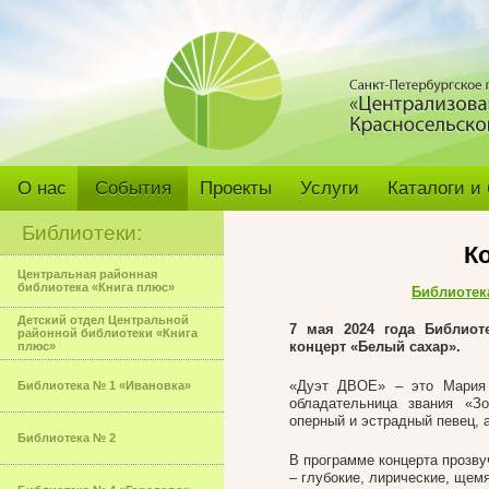
О нас
События
Проекты
Услуги
Каталоги и
Библиотеки:
К
Центральная районная
библиотека «Книга плюс»
Библиотек
Детский отдел Центральной
7 мая 2024 года Библиот
районной библиотеки «Книга
концерт «Белый сахар».
плюс»
«Дуэт ДВОЕ» – это Мария 
Библиотека № 1 «Ивановка»
обладательница звания «
оперный и эстрадный певец, 
Библиотека № 2
В программе концерта прозву
– глубокие, лирические, щем