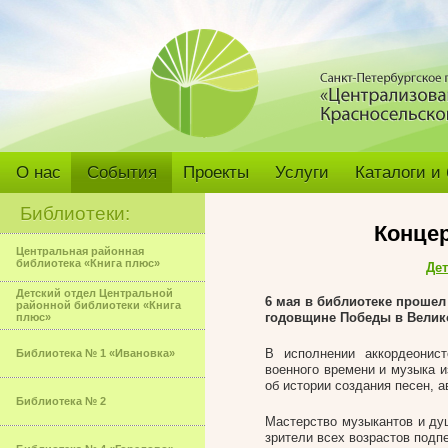
О нас
События
Проекты
Услуги
Каталоги и
Библиотеки:
Конце
Центральная районная
библиотека «Книга плюс»
Дет
Детский отдел Центральной
6 мая в библиотеке прошел
районной библиотеки «Книга
годовщине Победы в Велик
плюс»
В исполнении аккордеонис
Библиотека № 1 «Ивановка»
военного времени и музыка 
об истории создания песен, а
Библиотека № 2
Мастерство музыкантов и ду
зрители всех возрастов подп