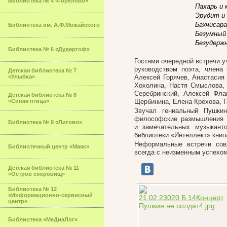
Библиотека № 4 «Горелово»
Пахарь и 
Эрудит и 
Бахчисар
Библиотека им. А.Ф.Можайского
Безумный 
Безудерж
Библиотека № 6 «Дудергоф»
Гостями очередной встречи у
руководством поэта, члена
Детская библиотека № 7
«Улыбка»
Алексей Горячев, Анастасия
Хохолина, Настя Смыслова,
Серебринский, Алексей Фла
Детская библиотека № 8
«Синяя птица»
Щербинина, Елена Крехова, Г
Звучал гениальный Пушкин
философские размышления и
Библиотека № 9 «Лигово»
и замечательных музыкант
библиотеки «Интеллект» книг
Неформальные встречи сов
Библиотечный центр «Маяк»
всегда с неизменным успехом
Детская библиотека № 11
«Остров сокровищ»
Библиотека № 12
«Информационно-сервисный
центр»
Библиотека «МеДиаЛог»