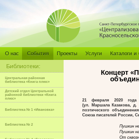
О нас
События
Проекты
Услуги
Каталоги и
Библиотеки:
Концерт «П
объедин
Центральная районная
библиотека «Книга плюс»
Детский отдел Центральной
районной библиотеки «Книга
плюс»
21 февраля 2020 года 
(ул. Маршала Казакова, д.
Библиотека № 1 «Ивановка»
поэтического объединени
Союза писателей России, С
Библиотека № 2
Пушкин не
Пушкин на
От сквозн