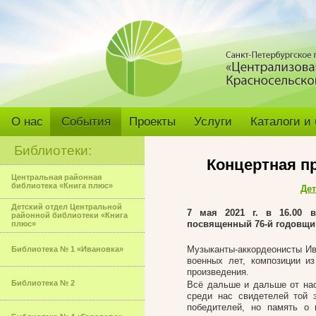
О нас
События
Проекты
Услуги
Каталоги и
Библиотеки:
Концертная п
Центральная районная
библиотека «Книга плюс»
Дет
Детский отдел Центральной
7 мая 2021 г. в 16.00 
районной библиотеки «Книга
посвященный 76-й годовщи
плюс»
Музыканты-аккордеонисты Ив
Библиотека № 1 «Ивановка»
военных лет, композиции и
произведения.
Библиотека № 2
Всё дальше и дальше от нас
среди нас свидетелей той 
победителей, но память о