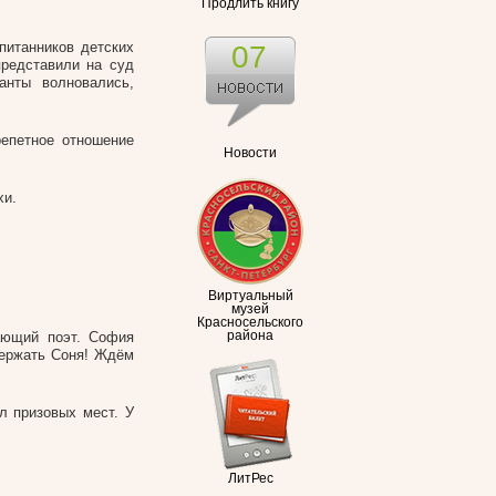
Продлить книгу
питанников детских
07
представили на суд
анты волновались,
репетное отношение
Новости
хи.
Виртуальный
музей
Красносельского
ающий поэт. София
района
держать Соня! Ждём
л призовых мест. У
ЛитРес