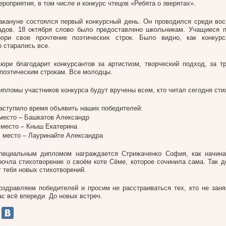
ероприятия, в том числе и конкурс чтецов «Ребята о зверятах».
акануне состоялся первый конкурсный день. Он проводился среди вос
адов. 18 октября слово было предоставлено школьникам. Учащиеся 
юри свое прочтение поэтических строк. Было видно, как конкурс
о старались все.
юри благодарит конкурсантов за артистизм, творческий подход, за т
 поэтическим строкам. Все молодцы.
ипломы участников конкурса будут вручены всем, кто читал сегодня сти
аступило время объявить наших победителей:
 место – Башкатов Александр
I место – Кныш Екатерина
II место – Лауринайте Александра
пециальным дипломом награждается Стрижаченко София, как начин
рочла стихотворение о своём коте Сёме, которое сочинила сама. Так 
т тебя новых стихотворений.
оздравляем победителей и просим не расстраиваться тех, кто не заня
ас всё впереди. До новых встреч.