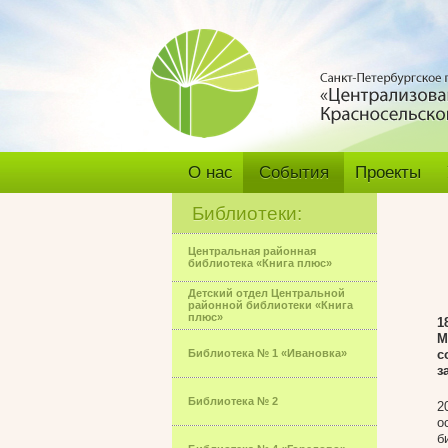
О нас
События
Проекты
Библиотеки:
Центральная районная
библиотека «Книга плюс»
Детский отдел Центральной
районной библиотеки «Книга
плюс»
1
М
Библиотека № 1 «Ивановка»
с
з
Библиотека № 2
2
о
б