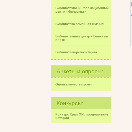
Библиотечно-информационный
центр «Интеллект»
Библиотека семейная «БИАР»
Библиотечный центр «Книжный
порт»
Библиотека-репозитарий
Анкеты и опросы:
Оценка качества услуг
Конкурсы:
Конкурс Край ON: продолжение
истории