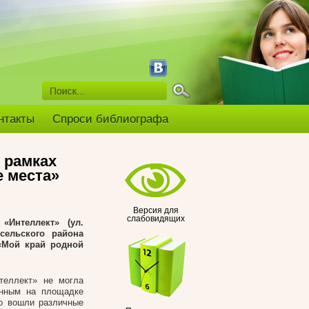
нтакты
Спроси библиографа
 рамках
е места»
Версия для
слабовидящих
е «Интеллект»
(ул.
сельского района
 «Мой край родной
теллект» не могла
анным на площадке
го вошли различные