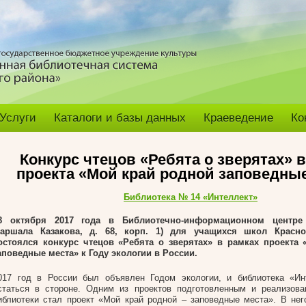
Услуги
Каталоги и базы данных
Краеведение
Ко
Конкурс чтецов «Ребята о зверятах» в
проекта «Мой край родной заповедны
Библиотека № 14 «Интеллект»
8 октября 2017 года
в
Библиотечно-информационном центр
аршала Казакова, д. 68, корп. 1) для учащихся школ Красно
остоялся конкурс чтецов «Ребята о зверятах» в рамках проекта
аповедные места» к Году экологии в России.
017 год в России был объявлен Годом экологии, и библиотека «Ин
статься в стороне. Одним из проектов подготовленным и реализов
иблиотеки стал проект «Мой край родной – заповедные места». В не