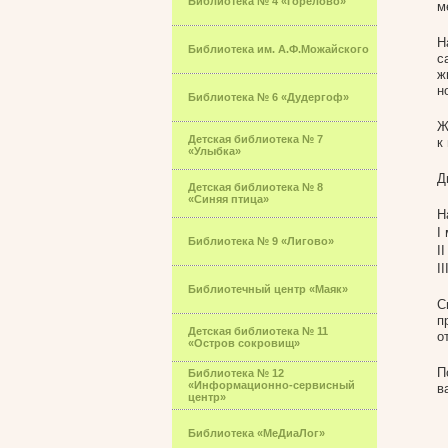
Библиотека № 4 «Горелово»
м
Н
Библиотека им. А.Ф.Можайского
с
ж
н
Библиотека № 6 «Дудергоф»
Ж
Детская библиотека № 7
к
«Улыбка»
Д
Детская библиотека № 8
«Синяя птица»
Н
I
Библиотека № 9 «Лигово»
I
I
Библиотечный центр «Маяк»
С
п
Детская библиотека № 11
о
«Остров сокровищ»
П
Библиотека № 12
«Информационно-сервисный
в
центр»
Библиотека «МеДиаЛог»