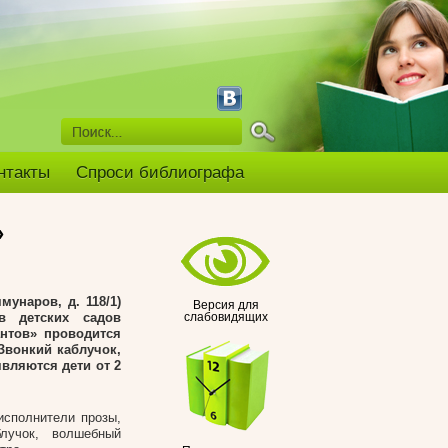
нтакты
Спроси библиографа
»
мунаров, д. 118/1)
Версия для
ов детских садов
слабовидящих
антов» проводится
Звонкий каблучок,
вляются дети от 2
исполнители прозы,
лучок, волшебный