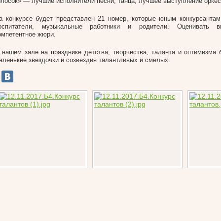
олосок» — лучшие исполнители песни, танца, лучшее выступление оркес
а конкурсе будет представлен 21 номер, которые юным конкурсантам
оспитатели, музыкальные работники и родители. Оценивать в
омпетентное жюри.
 нашем зале на празднике детства, творчества, таланта и оптимизма 
аленькие звездочки и созвездия талантливых и смелых.