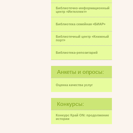
Библиотечно-информационный
центр «Интеллект»
Библиотека семейная «БИАР»
Библиотечный центр «Книжный
порт»
Библиотека-репозитарий
Анкеты и опросы:
Оценка качества услуг
Конкурсы:
Конкурс Край ON: продолжение
истории