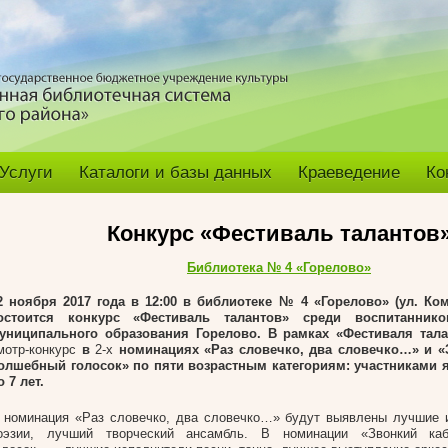
Услуги
Каталоги и базы данных
Краеведение
Ко
Конкурс «Фестиваль талантов
Библиотека № 4 «Горелово»
2 ноября 2017 года в 12:00 в библиотеке № 4 «Горелово» (ул. Ком
остоится конкурс «Фестиваль талантов» среди воспитанник
униципального образования Горелово. В рамках «Фестиваля тал
мотр-конкурс
в
2-х
номинациях «Раз словечко, два словечко…» и «
олшебный голосок» по пяти возрастным категориям: участниками я
о 7 лет.
 номинация «Раз словечко, два словечко…» будут выявлены лучшие 
оэзии, лучший творческий ансамбль. В номинации «Звонкий каб