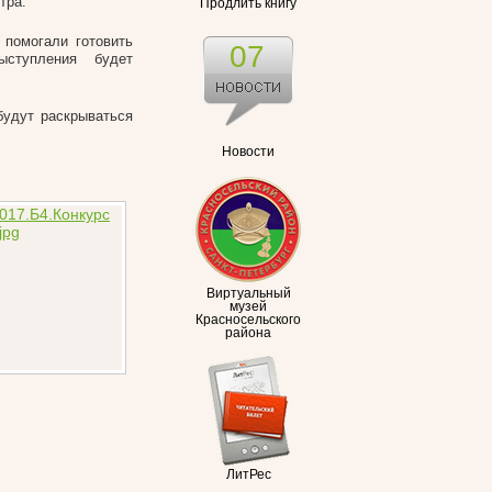
тра.
Продлить книгу
 помогали готовить
07
ыступления будет
будут раскрываться
Новости
Виртуальный
музей
Красносельского
района
ЛитРес