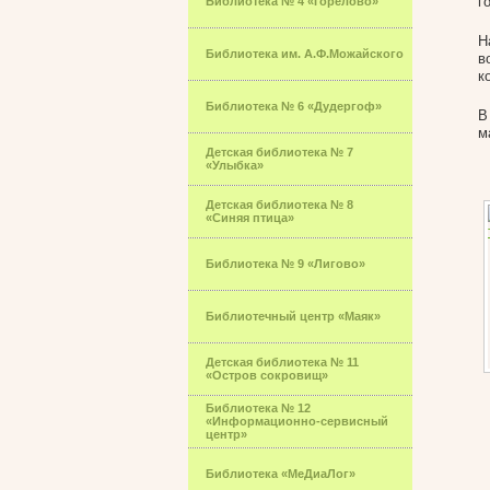
г
Библиотека № 4 «Горелово»
Н
Библиотека им. А.Ф.Можайского
в
к
Библиотека № 6 «Дудергоф»
В
м
Детская библиотека № 7
«Улыбка»
Детская библиотека № 8
«Синяя птица»
Библиотека № 9 «Лигово»
Библиотечный центр «Маяк»
Детская библиотека № 11
«Остров сокровищ»
Библиотека № 12
«Информационно-сервисный
центр»
Библиотека «МеДиаЛог»