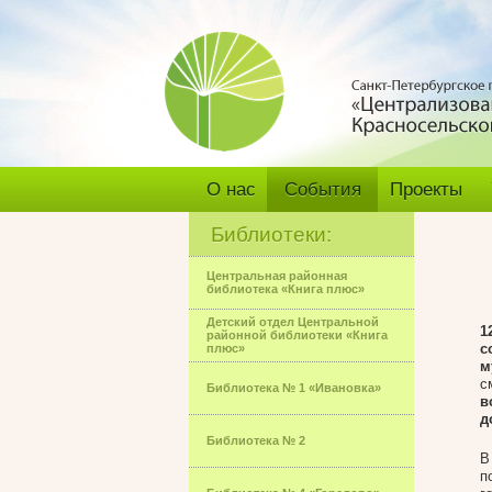
О нас
События
Проекты
Библиотеки:
Центральная районная
библиотека «Книга плюс»
Детский отдел Центральной
1
районной библиотеки «Книга
с
плюс»
м
с
Библиотека № 1 «Ивановка»
в
д
Библиотека № 2
В
п