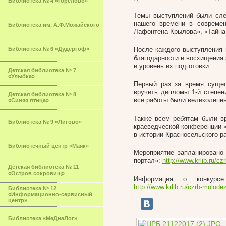
Библиотека № 4 «Горелово»
Темы выступлений были сл
нашего времени в современ
Библиотека им. А.Ф.Можайского
Лафонтена Крылова», «Тайна 
Библиотека № 6 «Дудергоф»
После каждого выступления 
благодарности и восхищения
и уровень их подготовки.
Детская библиотека № 7
«Улыбка»
Первый раз за время сущес
вручить дипломы 1-й степен
Детская библиотека № 8
все работы были великолепн
«Синяя птица»
Также всем ребятам были вр
Библиотека № 9 «Лигово»
краеведческой конференции «
в истории Красносельского р
Библиотечный центр «Маяк»
Мероприятие запланировано
портал»:
http://www.krlib.ru/c
Детская библиотека № 11
«Остров сокровищ»
Информация о конкурсе 
http://www.krlib.ru/czrb-molode
Библиотека № 12
«Информационно-сервисный
центр»
Библиотека «МеДиаЛог»