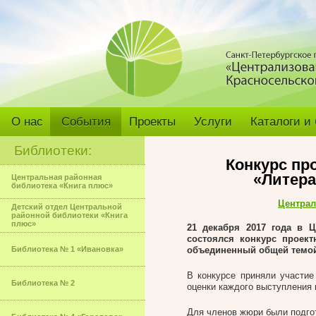
О нас
События
Проекты
Услуги
Каталоги и
Библиотеки:
Конкурс пр
«Литера
Центральная районная
библиотека «Книга плюс»
Централ
Детский отдел Центральной
районной библиотеки «Книга
плюс»
21 декабря 2017 года в Ц
состоялся конкурс проект
Библиотека № 1 «Ивановка»
объединенный общей темой:
В конкурсе приняли участи
Библиотека № 2
оценки каждого выступления 
Для членов жюри были подго