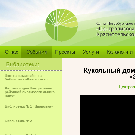
О нас
События
Проекты
Услуги
Каталоги и
Библиотеки:
Кукольный дом
«
Центральная районная
библиотека «Книга плюс»
Централ
Детский отдел Центральной
районной библиотеки «Книга
плюс»
Библиотека № 1 «Ивановка»
Библиотека № 2