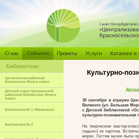
О нас
События
Проекты
Услуги
Каталоги и
Библиотеки:
Культурно-поз
Центральная районная
библиотека «Книга плюс»
Детск
Детский отдел Центральной
районной библиотеки «Книга
плюс»
30 сентября в атриуме Це
Великого (ул. Большая Морск
Библиотека № 1 «Ивановка»
с Детской библиотекой «Ос
культурно-познавательная 
Библиотека № 2
На творческом мастер-клас
ладью») из картона. Встреч
морях. Гостям музея была п