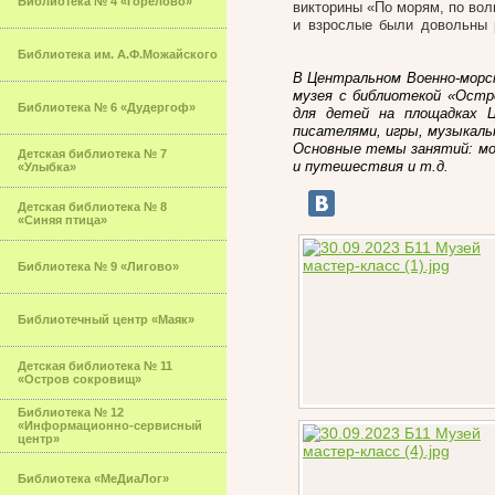
Библиотека № 4 «Горелово»
викторины «По морям, по вол
и взрослые были довольны 
Библиотека им. А.Ф.Можайского
В Центральном Военно-морс
музея с библиотекой «Остр
Библиотека № 6 «Дудергоф»
для детей на площадках Ц
писателями, игры, музыкаль
Основные темы занятий: мор
Детская библиотека № 7
и путешествия и т.д.
«Улыбка»
Детская библиотека № 8
«Синяя птица»
Библиотека № 9 «Лигово»
Библиотечный центр «Маяк»
Детская библиотека № 11
«Остров сокровищ»
Библиотека № 12
«Информационно-сервисный
центр»
Библиотека «МеДиаЛог»