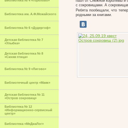
пазл от Снежной королевы и 
Библиотека № 4 «Горелово»
с сокровищами. А сокровищам
Ребята пообещали, что тепе
Библиотека им. А.Ф.Можайского
родными за книгами.
Библиотека № 6 «Дудергоф»
Детская библиотека № 7
«Улыбка»
Детская библиотека № 8
«Синяя птица»
Библиотека № 9 «Лигово»
Библиотечный центр «Маяк»
Детская библиотека № 11
«Остров сокровищ»
Библиотека № 12
«Информационно-сервисный
центр»
Библиотека «МеДиаЛог»