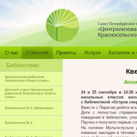
О нас
События
Проекты
Услуги
Каталоги и
Библиотеки:
Кв
Центральная районная
библиотека «Книга плюс»
Детск
Детский отдел Центральной
24 и 25 сентября в 10:30
районной библиотеки «Книга
начальных классов шк
плюс»
с библиотекой «Остров сок
Вместе с Пиратом ребята иск
Библиотека № 1 «Ивановка»
Дети с легкостью справили
поведения в библиотеке, узн
Паучка и получили первые сл
Библиотека № 2
На полянке Мульти-пульти 
книжные закладки в технике 