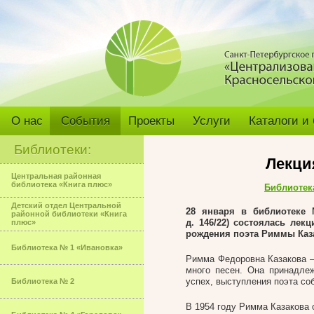
О нас
События
Проекты
Услуги
Каталоги и
Библиотеки:
Лекци
Центральная районная
библиотека «Книга плюс»
Библиотек
Детский отдел Центральной
28 января
в библиотеке 
районной библиотеки «Книга
д. 146/22) состоялась лек
плюс»
рождения поэта Риммы Каз
Библиотека № 1 «Ивановка»
Римма Федоровна Казакова – 
много песен. Она принадле
успех, выступления поэта со
Библиотека № 2
В 1954 году Римма Казакова 