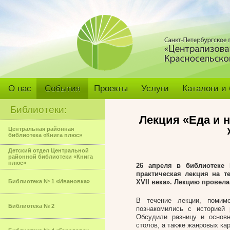
О нас
События
Проекты
Услуги
Каталоги и
Библиотеки:
Лекция «Еда и 
Центральная районная
библиотека «Книга плюс»
Детский отдел Центральной
районной библиотеки «Книга
плюс»
26 апреля в библиотеке
практическая лекция на т
Библиотека № 1 «Ивановка»
XVII века». Лекцию провел
В течение лекции, помим
Библиотека № 2
познакомились с историей
Обсудили разницу и основ
столов, а также жанровых кар