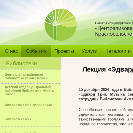
О нас
События
Проекты
Услуги
Каталоги и
Библиотеки:
Лекция «Эдвар
Центральная районная
библиотека «Книга плюс»
Детский отдел Центральной
15 декабря 2024 года в Би
районной библиотеки «Книга
«Эдвард Григ. Музыка се
плюс»
сотрудник Библиотеки Ахм
Библиотека № 1 «Ивановка»
Своеобразие норвежской ку
удивительные легенды, а
таинственными троллями и г
Библиотека № 2
народное творчество, жил и 