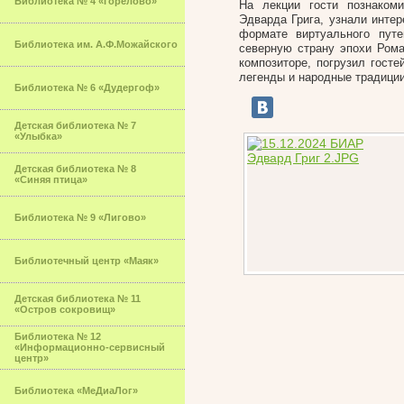
Библиотека № 4 «Горелово»
На лекции гости познакоми
Эдварда Грига, узнали инте
формате виртуального путе
Библиотека им. А.Ф.Можайского
северную страну эпохи Рома
композиторе, погрузил гост
легенды и народные традици
Библиотека № 6 «Дудергоф»
Детская библиотека № 7
«Улыбка»
Детская библиотека № 8
«Синяя птица»
Библиотека № 9 «Лигово»
Библиотечный центр «Маяк»
Детская библиотека № 11
«Остров сокровищ»
Библиотека № 12
«Информационно-сервисный
центр»
Библиотека «МеДиаЛог»