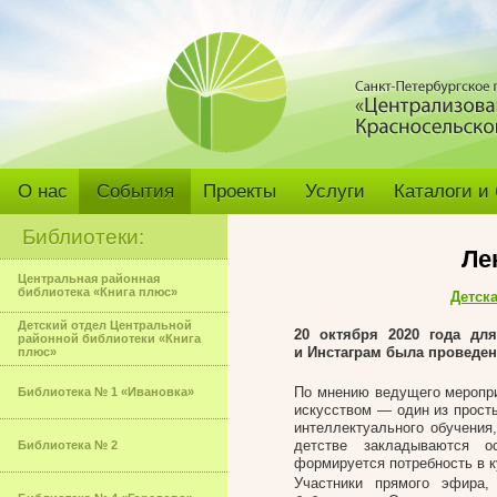
О нас
События
Проекты
Услуги
Каталоги и
Библиотеки:
Ле
Центральная районная
библиотека «Книга плюс»
Детск
Детский отдел Центральной
20 октября 2020 года дл
районной библиотеки «Книга
и Инстаграм была проведе
плюс»
По мнению ведущего меропри
Библиотека № 1 «Ивановка»
искусством — один из прост
интеллектуального обучения
детстве закладываются ос
Библиотека № 2
формируется потребность в к
Участники прямого эфира,