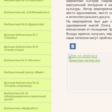
Библиотека № 4 «Горелово»
библиотеки «Остров сокро
виртуальной экскурсии в з
культуры. Автор мероприят
Библиотека им. А.Ф.Можайского
место вдохновения, место с
и интеллектуального досуга.
На мероприятии был дан с
Библиотека № 6 «Дудергоф»
одноименной книгой Олега
впечатления от посещения Эр
Всегда приятно получать обр
Детская библиотека № 7
наши читатели могут пройтис
«Улыбка»
Детская библиотека № 8
«Синяя птица»
Библиотека № 9 «Лигово»
Библиотечный центр «Маяк»
Детская библиотека № 11
«Остров сокровищ»
Библиотека № 12
«Информационно-сервисный
центр»
Библиотека «МеДиаЛог»