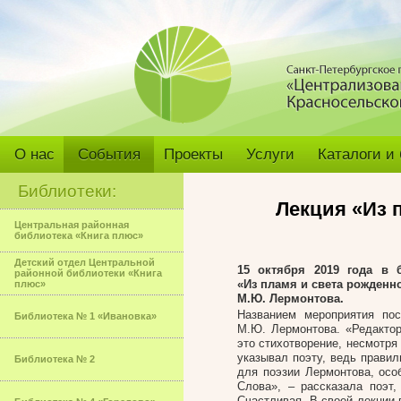
О нас
События
Проекты
Услуги
Каталоги и
Библиотеки:
Лекция «Из 
Центральная районная
библиотека «Книга плюс»
Детский отдел Центральной
15 октября 2019 года в 
районной библиотеки «Книга
«Из пламя и света рожденн
плюс»
М.Ю. Лермонтова.
Названием мероприятия по
Библиотека № 1 «Ивановка»
М.Ю. Лермонтова. «Редактор
это стихотворение, несмотря
указывал поэту, ведь правил
Библиотека № 2
для поэзии Лермонтова, осо
Слова», – рассказала поэт
Счастливая. В своей лекции