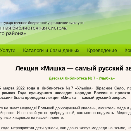
Услуги
Каталоги и базы данных
Краеведение
Ко
Лекция «Мишка — самый русский з
Детская библиотека № 7 «Улыбка»
6 марта 2022 года в библиотеке №7 «Улыбка» (Красное Село, пр.
 рамках Года культурного наследия народов России и проект
оссии» была проведена лекция «Мишка — самый русский зверь».
то не знает медведя! Большой добродушный увалень, любитель мёда и д
 берлоге. И не такой уж он добродушный, как можно подумать. Медве
рупных хищников на нашей планете.
 ходе мероприятия дети узнали, как давно живут медведи на земле, к