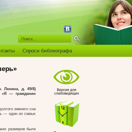
нтакты
Спроси библиографа
верь»
 Ленина, д. 49/8)
Версия для
а «Я — гражданин
слабовидящих
олгого зимнего сна
дь — один из самых
аких размеров были