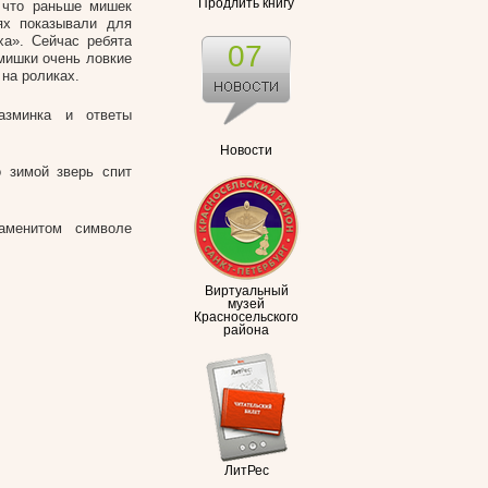
Продлить книгу
 что раньше мишек
ях показывали для
ха». Сейчас ребята
07
 мишки очень ловкие
 на роликах.
азминка и ответы
Новости
 зимой зверь спит
аменитом символе
Виртуальный
музей
Красносельского
района
ЛитРес