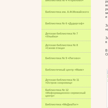
Библиотека № 4 «Горелово»
р
в
р
Библиотека им. А.Ф.Можайского
м
и
Библиотека № 6 «Дудергоф»
З
н
Детская библиотека № 7
«Улыбка»
З
в
Детская библиотека № 8
«Синяя птица»
В
О
Библиотека № 9 «Лигово»
Библиотечный центр «Маяк»
Детская библиотека № 11
«Остров сокровищ»
Библиотека № 12
«Информационно-сервисный
центр»
Библиотека «МеДиаЛог»