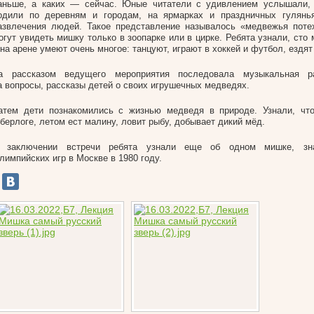
аньше, а каких — сейчас. Юные читатели с удивлением услышали,
одили по деревням и городам, на ярмарках и праздничных гулянь
азвлечения людей. Такое представление называлось «медвежья поте
огут увидеть мишку только в зоопарке или в цирке. Ребята узнали, сто
 на арене умеют очень многое: танцуют, играют в хоккей и футбол, ездят
а рассказом ведущего мероприятия последовала музыкальная р
а вопросы, рассказы детей о своих игрушечных медведях.
атем дети познакомились с жизнью медведя в природе. Узнали, что
 берлоге, летом ест малину, ловит рыбу, добывает дикий мёд.
 заключении встречи ребята узнали еще об одном мишке, зн
лимпийских игр в Москве в 1980 году.