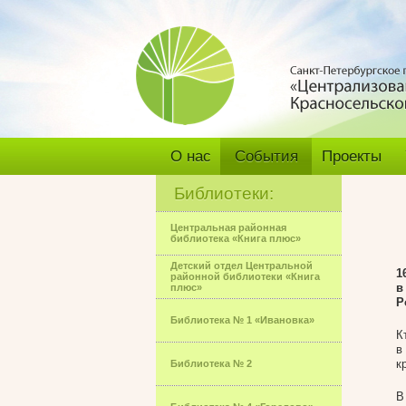
О нас
События
Проекты
Библиотеки:
Центральная районная
библиотека «Книга плюс»
Детский отдел Центральной
1
районной библиотеки «Книга
в
плюс»
Р
Библиотека № 1 «Ивановка»
К
в
к
Библиотека № 2
В