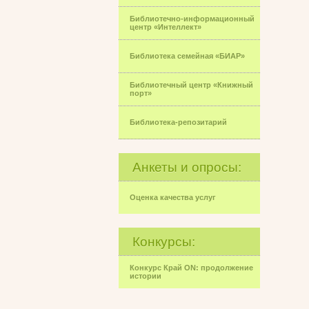
Библиотечно-информационный
центр «Интеллект»
Библиотека семейная «БИАР»
Библиотечный центр «Книжный
порт»
Библиотека-репозитарий
Анкеты и опросы:
Оценка качества услуг
Конкурсы:
Конкурс Край ON: продолжение
истории