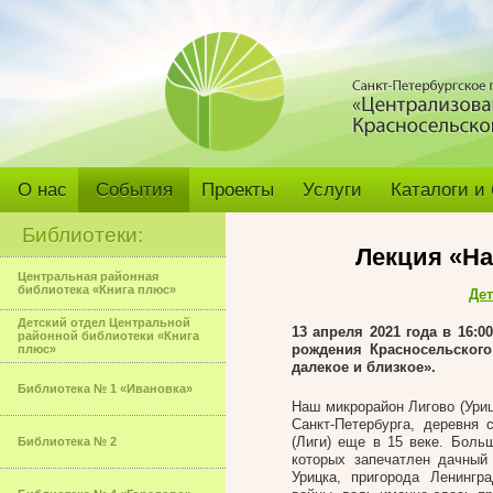
О нас
События
Проекты
Услуги
Каталоги и
Библиотеки:
Лекция «На
Центральная районная
библиотека «Книга плюс»
Дет
Детский отдел Центральной
13 апреля 2021 года в 16:0
районной библиотеки «Книга
рождения Красносельского
плюс»
далекое и близкое».
Библиотека № 1 «Ивановка»
Наш микрорайон Лигово (Ури
Санкт-Петербурга, деревня
(Лиги) еще в 15 веке. Боль
Библиотека № 2
которых запечатлен дачный
Урицка, пригорода Ленингр