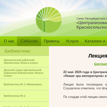
О нас
События
Проекты
Услуги
Каталоги и
Библиотеки:
Лекция
Центральная районная
библиотека «Книга плюс»
Централ
Детский отдел Центральной
22 мая 2024 года в Центра
районной библиотеки «Книга
«Новая эра императоров» в
плюс»
Лекция была посвящена о
Библиотека № 1 «Ивановка»
Слушатели отметили, что бла
Библиотека № 2
По следам этой лекции смон