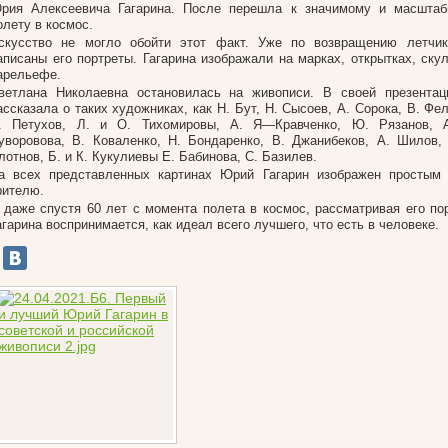
рия Алексеевича Гагарина. После перешла к значимому и масштаб
олету в космос.
скусство не могло обойти этот факт. Уже по возвращению летчик
аписаны его портреты. Гагарина изображали на марках, открытках, ску
арельефе.
ветлана Николаевна остановилась на живописи. В своей презентац
ассказала о таких художниках, как Н. Бут, Н. Сысоев, А. Сорока, В. Фе
. Петухов, Л. и О. Тихомировы, А. Я—Кравченко, Ю. Рязанов, 
уворовова, В. Коваленко, Н. Бондаренко, В. Джанибеков, А. Шилов,
лотнов, Б. и К. Кукулиевы Е. Бабинова, С. Базилев.
а всех представленных картинах Юрий Гагарин изображен простым
рителю.
 даже спустя 60 лет с момента полета в космос, рассматривая его по
агарина воспринимается, как идеал всего лучшего, что есть в человеке.