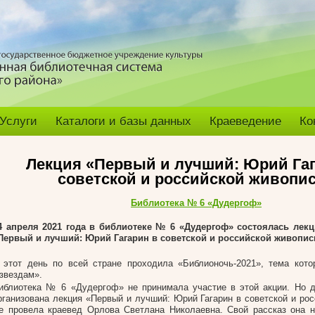
Услуги
Каталоги и базы данных
Краеведение
Ко
Лекция «Первый и лучший: Юрий Гаг
советской и российской живопи
Библиотека № 6 «Дудергоф»
4 апреля 2021 года в библиотеке № 6 «Дудергоф» состоялась лекц
Первый и лучший: Юрий Гагарин в советской и российской живопис
 этот день по всей стране проходила «Библионочь-2021», тема кот
 звездам».
иблиотека № 6 «Дудергоф» не принимала участие в этой акции. Но 
рганизована лекция «Первый и лучший: Юрий Гагарин в советской и рос
е провела краевед Орлова Светлана Николаевна. Свой рассказ она 