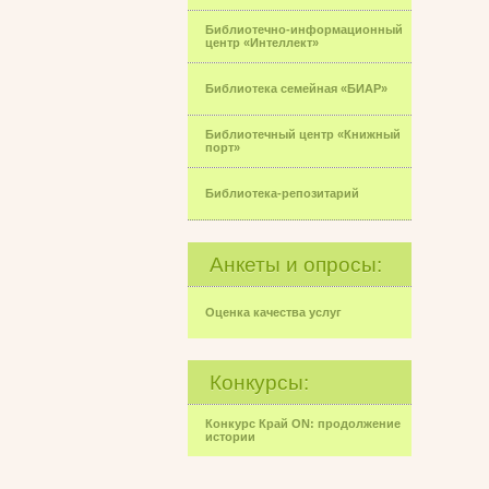
Библиотечно-информационный
центр «Интеллект»
Библиотека семейная «БИАР»
Библиотечный центр «Книжный
порт»
Библиотека-репозитарий
Анкеты и опросы:
Оценка качества услуг
Конкурсы:
Конкурс Край ON: продолжение
истории