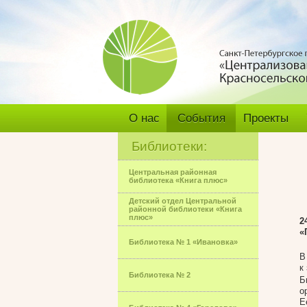
О нас
События
Проекты
Библиотеки:
Центральная районная
библиотека «Книга плюс»
Детский отдел Центральной
районной библиотеки «Книга
плюс»
2
«
Библиотека № 1 «Ивановка»
В
к
Библиотека № 2
Б
о
Е