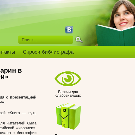
нтакты
Спроси библиографа
арин в
си»
Версия для
слабовидящих
ия с презентацией
и».
орой «Книга — путь
для читателей была
сийской живописи».
начала с биографии