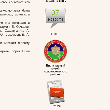
Продлить книгу
ному событию: его
а-космонавта были
07
льптурах, монетах и
ии она показала и
льдман, В. Овчаров,
А. Сафаргалин, А.
Новости
 О. Закоморный, А.
 и близким любому
ртреты, образ Юрия
Виртуальный
музей
Красносельского
района
ЛитРес