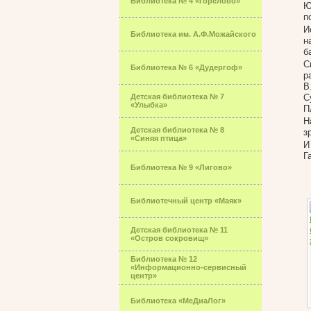
Библиотека № 4 «Горелово»
Ю
п
И
Библиотека им. А.Ф.Можайского
н
б
С
Библиотека № 6 «Дудергоф»
р
В
Детская библиотека № 7
С
«Улыбка»
П
Н
Детская библиотека № 8
з
«Синяя птица»
И
Г
Библиотека № 9 «Лигово»
Библиотечный центр «Маяк»
Детская библиотека № 11
«Остров сокровищ»
Библиотека № 12
«Информационно-сервисный
центр»
Библиотека «МеДиаЛог»