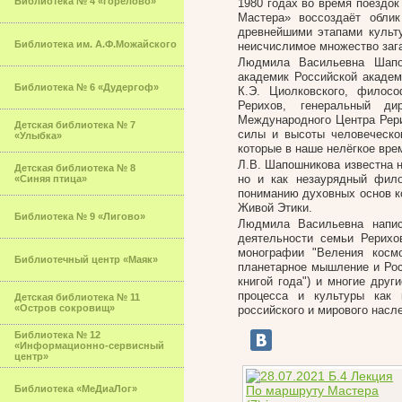
Библиотека № 4 «Горелово»
1980 годах во время поездок
Мастера» воссоздаёт облик
древнейшими этапами культу
Библиотека им. А.Ф.Можайского
неисчислимое множество заг
Людмила Васильевна Шапош
академик Российской академ
Библиотека № 6 «Дудергоф»
К.Э. Циолковского, филосо
Рерихов, генеральный ди
Международного Центра Рер
Детская библиотека № 7
силы и высоты человеческо
«Улыбка»
которые в наше нелёгкое вре
Л.В. Шапошникова известна н
Детская библиотека № 8
но и как незаурядный фил
«Синяя птица»
пониманию духовных основ к
Живой Этики.
Библиотека № 9 «Лигово»
Людмила Васильевна напис
деятельности семьи Рерихо
монографии "Веления космо
Библиотечный центр «Маяк»
планетарное мышление и Росс
книгой года") и многие дру
процесса и культуры как 
Детская библиотека № 11
«Остров сокровищ»
российского и мирового насл
Библиотека № 12
«Информационно-сервисный
центр»
Библиотека «МеДиаЛог»