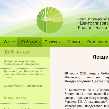
О нас
События
Проекты
Услуги
Каталоги и
Библиотеки:
Лекци
Центральная районная
библиотека «Книга плюс»
Детский отдел Центральной
28 июля 2021 года в биб
районной библиотеки «Книга
Мастера»
,
которую пр
плюс»
Международного Центра Рер
Библиотека № 1 «Ивановка»
В библиотеке №4 «Горело
Васильевны Шапошниковой «П
автора, прошла лекция сотр
Библиотека № 2
Рерихов Т.В. Александровой.
Фотографии, представленны