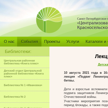
О нас
События
Проекты
Услуги
Каталоги и
Библиотеки:
Лекц
Центральная районная
библиотека «Книга плюс»
Детск
Детский отдел Центральной
10 августа 2021 года в 1
районной библиотеки «Книга
лекция «Подвиг Ленингра
плюс»
битвы.
Библиотека № 1 «Ивановка»
Дети и взрослые вспомнили 
подвига защитников Ленингр
Отечественной войны.
Библиотека № 2
Участники мероприятия по
период блокады, а также под