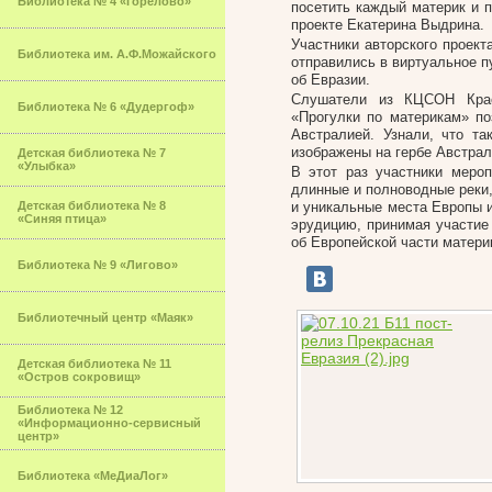
Библиотека № 4 «Горелово»
посетить каждый материк и п
проекте Екатерина Выдрина.
Участники авторского проек
Библиотека им. А.Ф.Можайского
отправились в виртуальное п
об Евразии.
Слушатели из КЦСОН Крас
Библиотека № 6 «Дудергоф»
«Прогулки по материкам» п
Австралией. Узнали, что та
изображены на гербе Австрали
Детская библиотека № 7
«Улыбка»
В этот раз участники меро
длинные и полноводные реки
Детская библиотека № 8
и уникальные места Европы и
«Синяя птица»
эрудицию, принимая участие 
об Европейской части матери
Библиотека № 9 «Лигово»
Библиотечный центр «Маяк»
Детская библиотека № 11
«Остров сокровищ»
Библиотека № 12
«Информационно-сервисный
центр»
Библиотека «МеДиаЛог»