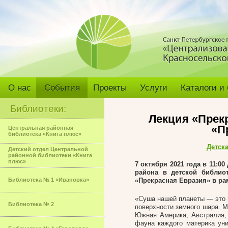
О нас
События
Проекты
Услуги
Каталоги и
Библиотеки:
Лекция «Прекр
«П
Центральная районная
библиотека «Книга плюс»
Детск
Детский отдел Центральной
районной библиотеки «Книга
плюс»
7 октября 2021 года в 11:
района в детской библио
Библиотека № 1 «Ивановка»
«Прекрасная Евразия» в ра
«Суша нашей планеты — это 
Библиотека № 2
поверхности земного шара. 
Южная Америка, Австралия, 
фауна каждого материка уни