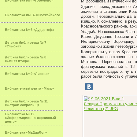
Библиотека № 4 «Горелово»
М.Воронцова и Готический до
Здание, принадлежавшее Ал
значение в становлении Кра
Библиотека им. А.Ф.Можайского
дороги. Первоначально дача
изящно. К сожалению, в резу
Красносельского района, арх
Библиотека № 6 «Дудергоф»
Усадьба Новознаменка была п
Карло Джузеппе Трезини и 
Илларионовичу Воронцову,
Детская библиотека № 7
загородной жизни петербургс
«Улыбка»
Колоритным уголком Краснос
здание было построено по п
Детская библиотека № 8
«Синяя птица»
Мятлева. Первоначально в
французских изданий в 18
серьезно пострадало, чуть 
Библиотека № 9 «Лигово»
работ была полностью утраче
Библиотечный центр «Маяк»
Детская библиотека № 11
«Остров сокровищ»
Библиотека № 12
«Информационно-сервисный
центр»
Библиотека «МеДиаЛог»