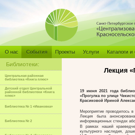
О нас
События
Проекты
Услуги
Каталоги и
Библиотеки:
Лекция «
Центральная районная
библиотека «Книга плюс»
Детский отдел Центральной
19 июня 2021 года библио
районной библиотеки «Книга
«Прогулка по улице Чекист
плюс»
Красиковой Ириной Алекса
Библиотека № 1 «Ивановка»
Мероприятие проводилось в
Лекция была анонсирован
информационных стендах або
Библиотека № 2
В рамках нашей краеведче
культурного наследия, дош