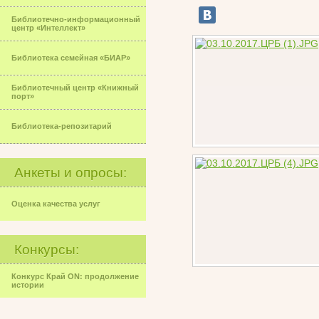
Библиотечно-информационный
центр «Интеллект»
Библиотека семейная «БИАР»
Библиотечный центр «Книжный
порт»
Библиотека-репозитарий
Анкеты и опросы:
Оценка качества услуг
Конкурсы:
Конкурс Край ON: продолжение
истории