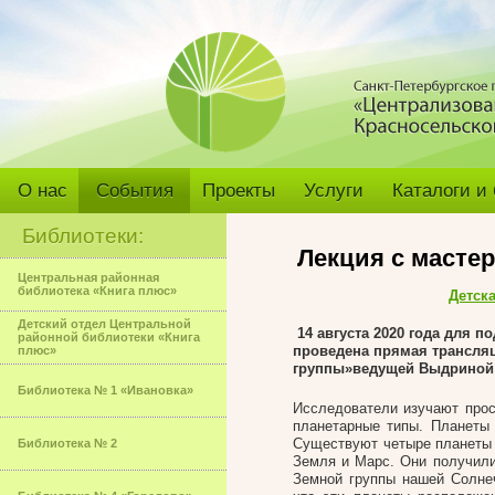
О нас
События
Проекты
Услуги
Каталоги и
Библиотеки:
Лекция с масте
Центральная районная
библиотека «Книга плюс»
Детск
Детский отдел Центральной
14 августа 2020 года для 
районной библиотеки «Книга
проведена прямая
трансля
плюс»
группы»
ведущей Выдриной
Библиотека № 1 «Ивановка»
Исследователи изучают прос
планетарные типы. Планеты
Существуют четыре планеты 
Библиотека № 2
Земля и Марс. Они получили
Земной группы нашей Солнеч